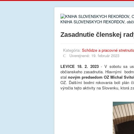
KNIHA SLOVENSKYCH REKORDOV, občia
Zasadnutie členskej rad
Kategória:
Schôdze a pracovné stretnuti
Uverejnené: 19. február 2023
LEVICE 18. 2. 2023
- V sobotu sa usk
občianskeho zasadnutia. Hlavnými bodmi
stal
novým predsedom OZ Michal Svíto
OZ. Ďalšími bodmi rokovania boli plán či
výročia tejto aktivity na Slovenku, ktorá 