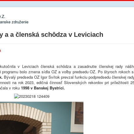
nske združenie
y a a členská schôdza v Leviciach
a
utočnila v Leviciach členská schôdza a zasadnutie členskej rady nášh
 programu bolo zmena sídla OZ a voľby predsedu OZ. Po štyroch rokoch s
k.
Bývalý predseda OZ Igor Svítok prevzal funkciu podpredsedu členskej rady
nnosti na rok 2023, edičná činnosť Slovenských rekordov pri príležitosti 25
začala v roku
1998 v Banskej Bystrici.